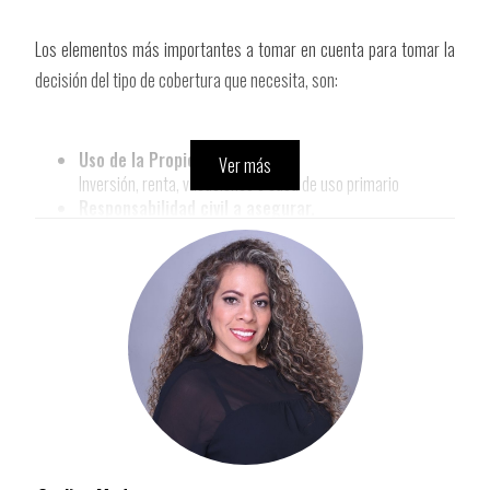
Los elementos más importantes a tomar en cuenta para tomar la
decisión del tipo de cobertura que necesita, son:
Uso de la Propiedad.
Ver más
Inversión, renta, vacaciones o casa de uso primario
Responsabilidad civil a asegurar.
Protegerse contra acciones legales y gastos médicos.
Protección contra daños a otras propiedades.​​​​​​​
Objetos personales y la parte interna de la propiedad (piso,
paredes, techos, instalaciones eléctricas, equipos o aire
acondicionado).
​​​​​​​Ubicación:​​​​​​​
Si está en zona propensa a huracanes (suele ser una póliza
opcional).
Si está en zona de inundación (requerido por el gobierno y
prestamistas).
Tipo de propiedad.