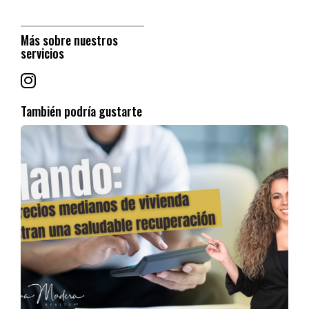
duda, es una manera magnífica de ahorrar, siempre que
tenga disponible el monto del deducible al momento de un
siniestro.
Más sobre nuestros
Instale un sistema efectivo de alarma. Las compañías de
servicios
seguro dan descuentos por tener un sistema de alarma.
Trate de pagar por su cuenta siniestros menores, ya que
los reclamos frecuentes son determinantes para que las
compañías de seguros fijen un valor más alto a la prima.
También podría gustarte
No olvide pedir la asesoría de un corredor de seguros al
momento de adquirir su propiedad y si ya la adquirió nunca
es tarde para evaluar las condiciones, términos y cobertura
de su póliza!
PARA MÁS INFORMACIÓN
¡ESCRÍBEME AL WHATSAPP!