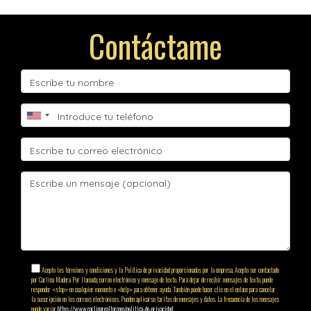
Contáctame
Acepto los términos y condiciones y la Política de privacidad proporcionados por la empresa. Acepto ser contactado
por Carlina Madera Por llamada, correo electrónico y mensaje de texto. Para dejar de recibir mensajes de texto, puede
responder «stop» en cualquier momento o «help» para obtener ayuda. También puede hacer clic en el enlace para cancelar
la suscripción en los correos electrónicos. Pueden aplicarse tarifas de mensajes y datos. La frecuencia de los mensajes
puede variar.
https://www.carlinarealtor.com/politica-de-privacidad