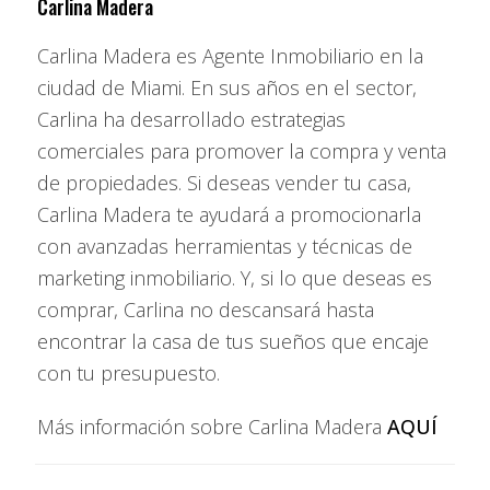
Carlina Madera
Casa y Townhouse:
protección estructural, inundación,
siniestro y huracanes.
Condominios:
Los edificios suelen tener una póliza
Carlina Madera es Agente Inmobiliario en la
general (master policy) que cubre la estructura y áreas
ciudad de Miami. En sus años en el sector,
comunes contra inundación y siniestro.​​​​​​​
Carlina ha desarrollado estrategias
​​​​​​​Número de propiedades.​​​​​​​
comerciales para promover la compra y venta
Si posee varias propiedades, tiene la opción de utilizar
seguros “paraguas” que permiten diluir el costo de la póliza.
de propiedades. Si deseas vender tu casa,
Carlina Madera te ayudará a promocionarla
con avanzadas herramientas y técnicas de
FORMAS DE REDUCIR EL COSTO DE LA PÓLIZA.
marketing inmobiliario. Y, si lo que deseas es
comprar, Carlina no descansará hasta
encontrar la casa de tus sueños que encaje
Incremente su deducible. Como propietario usted puede
ahorrar dinero si aumenta el deducible de su seguro; es
con tu presupuesto.
decir, la cantidad que usted debe pagar cuando ocurre un
siniestro, y, a partir de lo cual, comienza la obligación del
Más información sobre Carlina Madera
AQUÍ
seguro de cubrir el saldo deudor. Ésta es una de las formas
más comunes para mantener bajo el costo del seguro y, sin