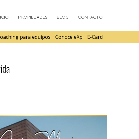
NICIO
PROPIEDADES
BLOG
CONTACTO
oaching para equipos
Conoce eXp
E-Card
rida