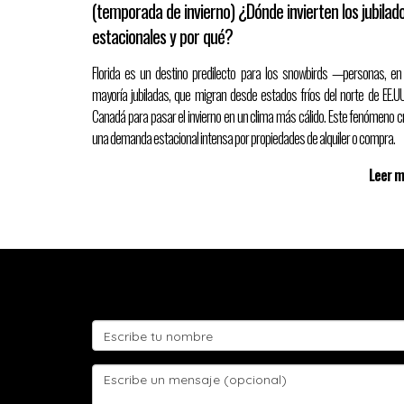
(temporada de invierno) ¿Dónde invierten los jubilad
Pisos de porcelanato tipo madera
estacionales y por qué?
Encimeras de cuarzo o granito
Florida es un destino predilecto para los snowbirds —personas, en
mayoría jubiladas, que migran desde estados fríos del norte de EE.UU
Revestimientos texturizados
Canadá para pasar el invierno en un clima más cálido. Este fenómeno c
una demanda estacional intensa por propiedades de alquiler o compra.
Conclusión:
Leer 
Implementar estas tendencias no solo mejora la calidad de
venderla. En un mercado como el de Florida, donde much
dólares adicionales en la reventa
.
¿Eres inversionista o dueño de una propiedad en Florida? 