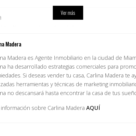
Ver más
a
ctativa. Algunos upgrades que elevan el valor:
res con video, cerraduras digitales)
ina Madera
l celular
ina Madera es Agente Inmobiliario en la ciudad de Miami
ina ha desarrollado estrategias comerciales para prom
iedades. Si deseas vender tu casa, Carlina Madera te 
zadas herramientas y técnicas de marketing inmobiliario
ina no descansará hasta encontrar la casa de tus sueñ
ajación en casa
, por lo que buscan baños con:
información sobre Carlina Madera
AQUÍ