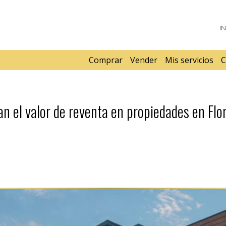
I
Comprar
Vender
Mis servicios
C
n el valor de reventa en propiedades en Flo