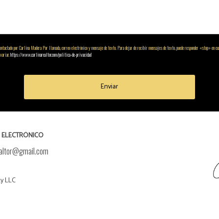
ntactado por Carlina Madera Por llamada, correo electrónico y mensaje de texto. Para dejar de recibir mensajes de texto, puede responder «stop» en cua
 variar.
https://www.carlinarealtor.com/politica-de-privacidad
Enviar
 ELECTRÓNICO
ealtor@gmail.com
ty LLC