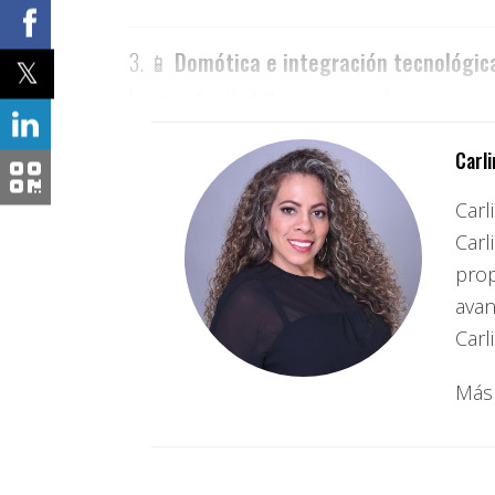
3. 📱
Domótica e integración tecnológic
La automatización del hogar ya no es un lujo, es una expe
Sistemas de seguridad inteligentes (cámaras, timb
Carl
Control de luces, persianas y climatización desde e
Carl
Carl
Enchufes USB y estaciones de carga integradas
prop
avan
4. 🛁
Baños tipo spa
Carl
Los compradores actuales desean
experiencias de rel
Más 
Ducha tipo lluvia o doble
Tina independiente de diseño moderno