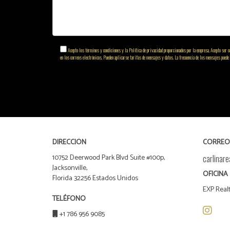
Acepto los términos y condiciones y la Política de privacidad proporcionados por la empresa. Acepto ser co
en los correos electrónicos. Pueden aplicarse tarifas de mensajes y datos. La frecuencia de los mensajes puede
DIRECCIÓN
CORREO
10752 Deerwood Park Blvd Suite #100p,
carlinar
Jacksonville,
OFICINA
Florida 32256 Estados Unidos
EXP Real
TELÉFONO
+1 786 956 9085