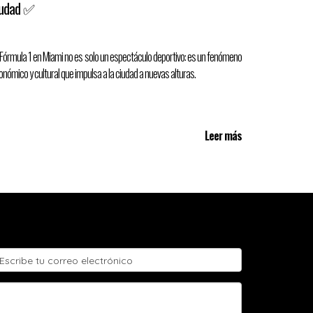
iudad ✅
 Fórmula 1 en Miami no es solo un espectáculo deportivo: es un fenómeno
onómico y cultural que impulsa a la ciudad a nuevas alturas.
Leer más
o una opción más competitiva
al momento de
 diseño inteligente puede traducirse en miles de
 y largo plazo.