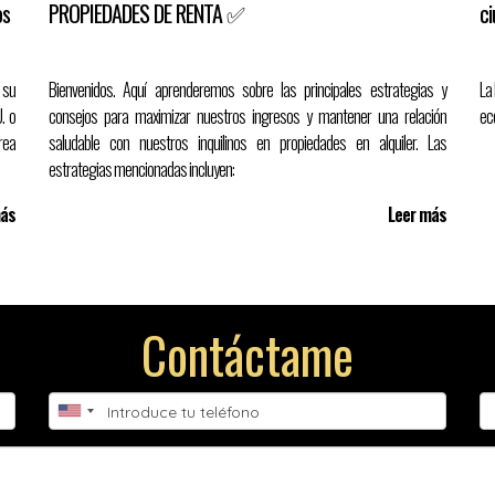
os
PROPIEDADES DE RENTA ✅
c
 su
Bienvenidos. Aquí aprenderemos sobre las principales estrategias y
La
. o
consejos para maximizar nuestros ingresos y mantener una relación
ec
rea
saludable con nuestros inquilinos en propiedades en alquiler. Las
estrategias mencionadas incluyen:
más
Leer más
 vida del propietario actual, sino que también
posiciona la propiedad com
os compradores buscan segundas residencias o propiedades para inversión,
el
Contáctame
Considera estas mejoras como parte de tu estrategia de valorización a mediano