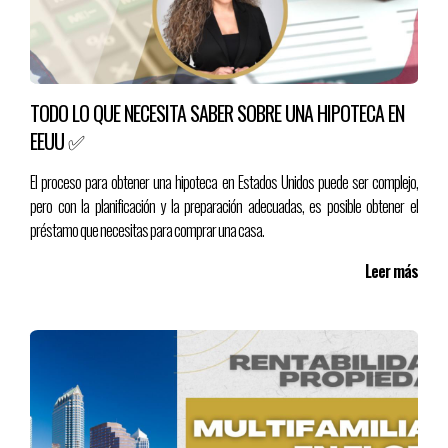
encuentra a solo una hora de hermosas playas como Cocoa Beach
y Daytona Beach.
TODO LO QUE NECESITA SABER SOBRE UNA HIPOTECA EN
EEUU ✅
Conclusión
El proceso para obtener una hipoteca en Estados Unidos puede ser complejo,
Vivir en Orlando en 2024/2025 ofrece mucho más que acceso a
pero con la planificación y la preparación adecuadas, es posible obtener el
los famosos parques temáticos. Desde oportunidades laborales en
préstamo que necesitas para comprar una casa.
sectores en crecimiento hasta una rica vida cultural y un costo de
Leer más
vida competitivo, Orlando es una excelente opción para quienes
buscan calidad de vida en Florida. Si estás considerando mudarte,
ahora es un gran momento para explorar todo lo que esta ciudad
tiene para ofrecer.