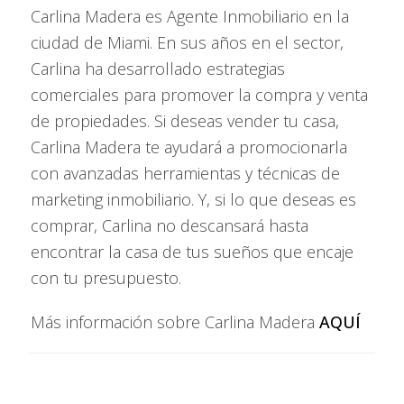
3. El Costo de Vida Sigue Siendo Competitivo
Carlina Madera es Agente Inmobiliario en la
ciudad de Miami. En sus años en el sector,
Si bien el costo de vida ha aumentado en muchas ciudades de EE.
Carlina ha desarrollado estrategias
UU., Orlando sigue siendo relativamente asequible en comparación
comerciales para promover la compra y venta
con otras áreas metropolitanas.
de propiedades. Si deseas vender tu casa,
●
Impuestos:
Florida no tiene impuesto estatal sobre la renta, lo
Carlina Madera te ayudará a promocionarla
que representa un ahorro significativo en comparación con
con avanzadas herramientas y técnicas de
estados como California o Nueva York.
marketing inmobiliario. Y, si lo que deseas es
comprar, Carlina no descansará hasta
●
Servicios Públicos:
El costo de servicios básicos, como
encontrar la casa de tus sueños que encaje
electricidad y agua, es razonable en comparación con otras
con tu presupuesto.
grandes ciudades.
Más información sobre Carlina Madera
AQUÍ
●
Transporte:
Aunque Orlando es una ciudad orientada al uso del
automóvil, el crecimiento del sistema de transporte público y la
expansión de SunRail están facilitando la movilidad.