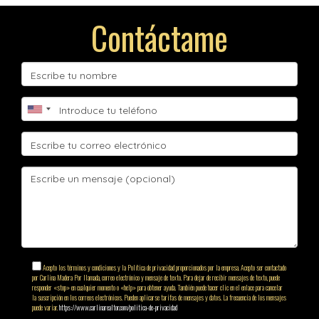
Contáctame
Acepto los términos y condiciones y la Política de privacidad proporcionados por la empresa. Acepto ser contactado
por Carlina Madera Por llamada, correo electrónico y mensaje de texto. Para dejar de recibir mensajes de texto, puede
responder «stop» en cualquier momento o «help» para obtener ayuda. También puede hacer clic en el enlace para cancelar
la suscripción en los correos electrónicos. Pueden aplicarse tarifas de mensajes y datos. La frecuencia de los mensajes
puede variar.
https://www.carlinarealtor.com/politica-de-privacidad