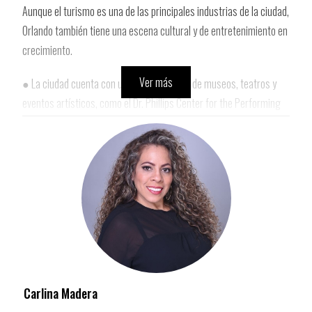
Aunque el turismo es una de las principales industrias de la ciudad,
Orlando también tiene una escena cultural y de entretenimiento en
crecimiento.
Ver más
● La ciudad cuenta con una gran cantidad de museos, teatros y
eventos artísticos, como el Dr. Phillips Center for the Performing
Arts y el Orlando Museum of Art.
● Zonas como Winter Park y Mills 50 ofrecen una experiencia
gastronómica diversa, con restaurantes de alta cocina y
cafeterías locales.
● Eventos como el Orlando Fringe Festival y el FusionFest destacan
la diversidad cultural de la región.
Carlina Madera