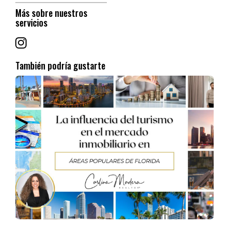
Más sobre nuestros
servicios
4. Oportunidades Laborales y Crecimiento Económico
Orlando no solo es un destino turístico, sino también un centro de
También podría gustarte
innovación y tecnología.
● El sector tecnológico y de simulación está en auge, con
empresas como Lockheed Martin y EA Sports estableciendo
operaciones en la ciudad.
● La industria de la salud también está en expansión, con
hospitales y centros de investigación como el AdventHealth
Orlando y el Orlando Health.
● El sector de bienes raíces y construcción continúa creciendo,
con desarrollos en áreas como Lake Nona y Horizon West