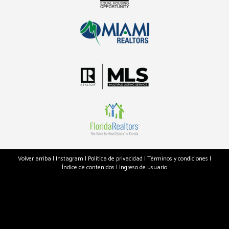
Volver arriba
|
Instagram
|
Política de privacidad
|
Términos y condiciones
|
Índice de contenidos
|
Ingreso de usuario