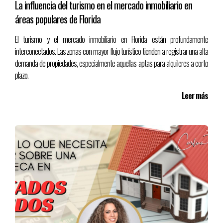
La influencia del turismo en el mercado inmobiliario en
atrayendo nuevos residentes e inversionistas.
áreas populares de Florida
El turismo y el mercado inmobiliario en Florida están profundamente
interconectados. Las zonas con mayor flujo turístico tienden a registrar una alta
5. Naturaleza y Espacios al Aire Libre Sorprendentes
demanda de propiedades, especialmente aquellas aptas para alquileres a corto
plazo.
A pesar de ser conocida por sus parques temáticos, Orlando
también cuenta con una gran cantidad de espacios naturales para
Leer más
quienes disfrutan de la vida al aire libre.
●
Lagos y Ríos:
La ciudad tiene más de 100 lagos, ideales para
actividades como kayak, paddleboarding y pesca.
●
Parques y Reservas Naturales:
Lugares como el Wekiwa
Springs State Park y el Lake Eola Park ofrecen espacios para
caminatas, picnics y relajación.
●
Playas Cercanas:
Aunque Orlando no está en la costa, se