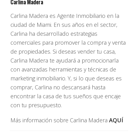
Más escuelas, hospitales y parques.
Carlina Madera
Carlina Madera es Agente Inmobiliario en la
Incremento en proyectos de lujo y master-planned
communities.
ciudad de Miami. En sus años en el sector,
Carlina ha desarrollado estrategias
El resultado: zonas que antes eran residenciales o de baja
comerciales para promover la compra y venta
densidad ahora se están transformando en
corredores
de propiedades. Si deseas vender tu casa,
vibrantes con alta plusvalía
.
Carlina Madera te ayudará a promocionarla
El impacto directo en los precios y la oferta
con avanzadas herramientas y técnicas de
marketing inmobiliario. Y, si lo que deseas es
Donde llegan las empresas, sube la demanda de vivienda. En
comprar, Carlina no descansará hasta
muchos mercados de Florida ya se observan:
encontrar la casa de tus sueños que encaje
Aumento de precios en vecindarios cercanos a nuevos hubs
con tu presupuesto.
tecnológicos.
Más información sobre Carlina Madera
AQUÍ
Mayor competencia en viviendas nuevas y preconstrucción.