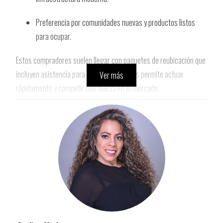
Preferencia por comunidades nuevas y productos listos
para ocupar.
Estos compradores suelen llegar con paquetes de reubicación que
incluyen asistencia para vivienda, lo que les permite actuar
Ver más
rápidamente y competir con fuerza en el mercado.
La migración empresarial impulsa el
desarrollo urbano
Las empresas no solo traen empleados: también atraen
más
inversión pública y privada
. Esto se traduce en:
Nuevos edificios corporativos.
Mejoras en carreteras y transporte.