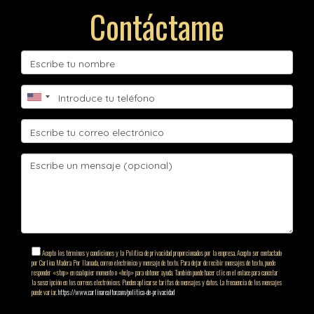
Contáctame
Acepto los términos y condiciones y la Política de privacidad proporcionados por la empresa. Acepto ser contactado
por Carlina Madera Por llamada, correo electrónico y mensaje de texto. Para dejar de recibir mensajes de texto, puede
responder «stop» en cualquier momento o «help» para obtener ayuda. También puede hacer clic en el enlace para cancelar
la suscripción en los correos electrónicos. Pueden aplicarse tarifas de mensajes y datos. La frecuencia de los mensajes
puede variar.
https://www.carlinarealtor.com/politica-de-privacidad