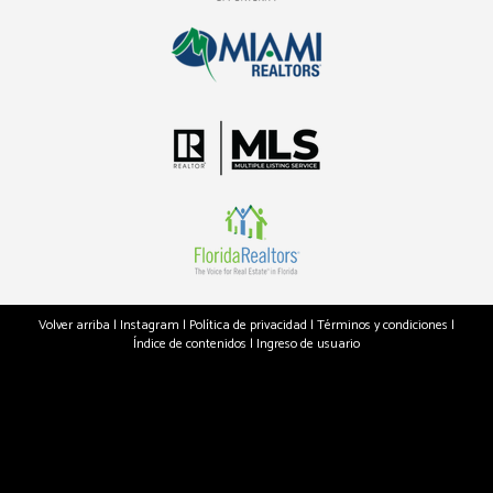
Volver arriba
|
Instagram
|
Política de privacidad
|
Términos y condiciones
|
Índice de contenidos
|
Ingreso de usuario