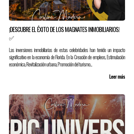
de empleados nuevos a un mismo corredor económico.
Conclusión
¡DESCUBRE EL ÉXITO DE LOS MAGNATES INMOBILIARIOS!
Florida ya no es solo un destino para retirados o familias buscando
✅
mejor clima. Ahora es un
imán corporativo
, un polo profesional y
un centro de innovación.
Las inversiones inmobiliarias de estas celebridades han tenido un impacto
La reubicación de empresas promete ser el motor que sostendrá
significativo en la economía de Florida. En la Creación de empleos, Estimulación
el crecimiento inmobiliario del estado durante la próxima década.
económica, Revitalización urbana, Promoción del turismo...
Leer más
Para quienes sepan leer este movimiento, las oportunidades están
claras y listas para aprovecharse.