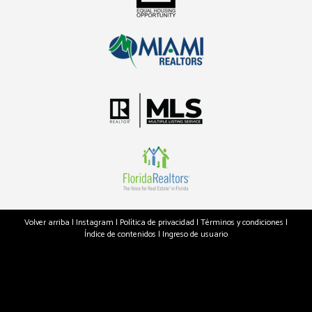
Volver arriba
|
Instagram
|
Política de privacidad
|
Términos y condiciones
|
Índice de contenidos
|
Ingreso de usuario