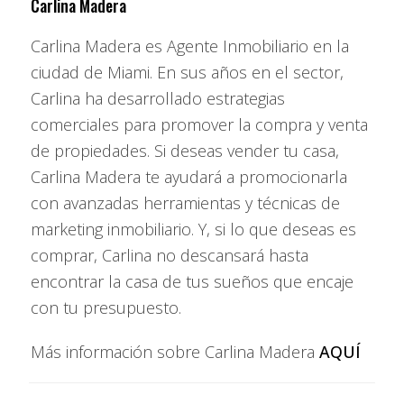
Carlina Madera
casa.
Carlina Madera es Agente Inmobiliario en la
Comodidad y personalización
ciudad de Miami. En sus años en el sector,
Desde encender las luces con un comando de voz hasta
Carlina ha desarrollado estrategias
programar el café a una hora exacta o adaptar la
comerciales para promover la compra y venta
temperatura a los hábitos del usuario, las
smart
de propiedades. Si deseas vender tu casa,
homes
ofrecen una experiencia altamente personalizada.
Carlina Madera te ayudará a promocionarla
Este tipo de funcionalidad incrementa la satisfacción de los
con avanzadas herramientas y técnicas de
ocupantes y mejora su calidad de vida.
marketing inmobiliario. Y, si lo que deseas es
comprar, Carlina no descansará hasta
Accesibilidad para personas mayores o con
encontrar la casa de tus sueños que encaje
discapacidad
con tu presupuesto.
La automatización también abre nuevas posibilidades de
accesibilidad. Sistemas de voz, sensores y controles
Más información sobre Carlina Madera
AQUÍ
remotos permiten a personas con movilidad reducida o
adultos mayores mantener su independencia en el hogar.