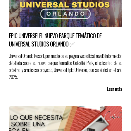
Promotores que desean ofrecer desarrollos diferenciados.
Compradores que valoran la innovación, el ahorro y la
seguridad.
EPIC UNIVERSE! EL NUEVO PARQUE TEMÁTICO DE
UNIVERSAL STUDIOS ORLANDO ✅
Conclusión
Universal Orlando Resort, por medio de su página web oficial, reveló información
La tecnología está redefiniendo lo que significa “hogar”. Las
smart
detallada sobre su nuevo parque temático Celestial Park, el epicentro de su
homes
no solo hacen la vida más cómoda y segura, sino que
próximo y ambicioso proyecto, Universal Epic Universe, que se abrirá en el año
también están transformando el panorama inmobiliario en
2025.
términos de oferta, demanda y valorización.
Leer más
En este nuevo escenario, quienes comprendan y adopten esta
tendencia tendrán una ventaja competitiva clara. El futuro del
sector inmobiliario será cada vez más inteligente… y ya comenzó.