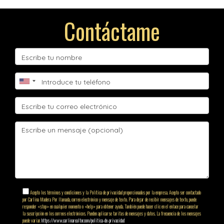
Contáctame
Acepto los términos y condiciones y la Política de privacidad proporcionados por la empresa. Acepto ser contactado
por Carlina Madera Por llamada, correo electrónico y mensaje de texto. Para dejar de recibir mensajes de texto, puede
responder «stop» en cualquier momento o «help» para obtener ayuda. También puede hacer clic en el enlace para cancelar
la suscripción en los correos electrónicos. Pueden aplicarse tarifas de mensajes y datos. La frecuencia de los mensajes
puede variar.
https://www.carlinarealtor.com/politica-de-privacidad