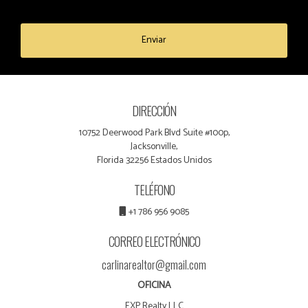
Enviar
DIRECCIÓN
10752 Deerwood Park Blvd Suite #100p,
Jacksonville,
Florida 32256 Estados Unidos
TELÉFONO
+1 786 956 9085
CORREO ELECTRÓNICO
carlinarealtor@gmail.com
OFICINA
EXP Realty LLC