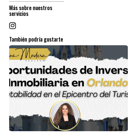
sumar capital.
Más sobre nuestros
servicios
🛠️
4. Estrategias para maximizar ese
presupuesto
También podría gustarte
Compra para alquilar a largo plazo (Buy & Hold)
:
Estabilidad y crecimiento de capital con flujo mensual.
Airbnb en zonas turísticas económicas
: Como
Kissimmee, con buena ocupación.
Fix & Rent
: Comprar una propiedad que necesite pequeñas
mejoras para aumentar su valor y renta.
📋
5. Checklist para empezar
✅ Define tu presupuesto real (considerando costos de cierre y
reservas).