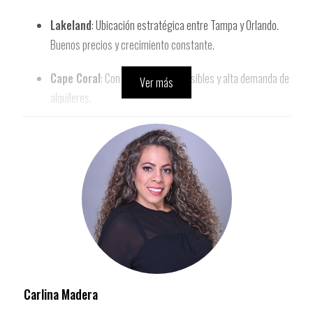
Lakeland
: Ubicación estratégica entre Tampa y Orlando.
Buenos precios y crecimiento constante.
Cape Coral
: Con precios aún accesibles y alta demanda de
Ver más
alquileres.
Pensacola o Fort Walton Beach
: En el noroeste de
Florida, combinan precios razonables con alta ocupación en
rentas.
🔍
2. Qué tipo de propiedad buscar
Con un presupuesto limitado, es crucial maximizar el retorno:
Propiedades unifamiliares pequeñas
: Menos
Carlina Madera
mantenimiento, más facilidad de reventa.