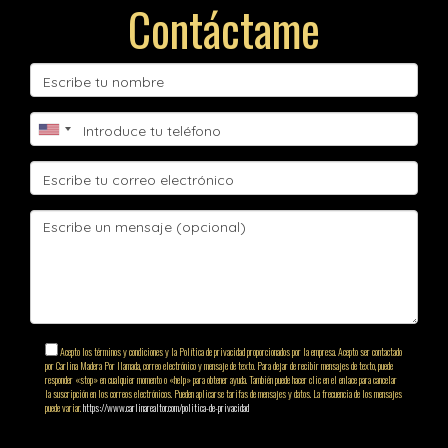
Contáctame
Acepto los términos y condiciones y la Política de privacidad proporcionados por la empresa. Acepto ser contactado
por Carlina Madera Por llamada, correo electrónico y mensaje de texto. Para dejar de recibir mensajes de texto, puede
responder «stop» en cualquier momento o «help» para obtener ayuda. También puede hacer clic en el enlace para cancelar
la suscripción en los correos electrónicos. Pueden aplicarse tarifas de mensajes y datos. La frecuencia de los mensajes
puede variar.
https://www.carlinarealtor.com/politica-de-privacidad