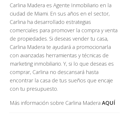
Carlina Madera es Agente Inmobiliario en la
Duplex o triplex económicos
: Permiten vivir en una
ciudad de Miami. En sus años en el sector,
unidad y alquilar las otras (house hacking).
Carlina ha desarrollado estrategias
Condominios pequeños
: En zonas bien ubicadas con bajo
comerciales para promover la compra y venta
HOA (asociación de condominio).
de propiedades. Si deseas vender tu casa,
Carlina Madera te ayudará a promocionarla
💰
3. Opciones de financiamiento inteligente
con avanzadas herramientas y técnicas de
marketing inmobiliario. Y, si lo que deseas es
Si bien $200K puede parecer limitado, puedes apalancarte:
comprar, Carlina no descansará hasta
Préstamos FHA o convencionales (con 3.5% a 10%
encontrar la casa de tus sueños que encaje
de enganche)
si planeas vivir un año en la propiedad.
con tu presupuesto.
Seller financing
: Algunos vendedores permiten pagos
Más información sobre Carlina Madera
AQUÍ
directos sin banco.
Joint ventures
: Aliarte con otros inversionistas para