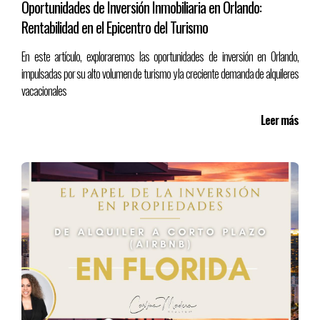
Oportunidades de Inversión Inmobiliaria en Orlando:
✅ Precalifícate con un prestamista.
Rentabilidad en el Epicentro del Turismo
✅ Elige 2-3 zonas objetivo basadas en rentabilidad y crecimiento.
✅ Trabaja con un realtor local con experiencia en inversiones.
En este artículo, exploraremos las oportunidades de inversión en Orlando,
✅ Calcula ROI y cash flow antes de hacer una oferta.
impulsadas por su alto volumen de turismo y la creciente demanda de alquileres
vacacionales
🧭
Conclusión
Leer más
Invertir en Florida con menos de $200K
es totalmente posible
,
si sabes dónde buscar, cómo apalancarte y eliges una estrategia
acorde a tu perfil. Comenzar pequeño es el primer paso para
escalar en el mundo de la inversión inmobiliaria. 🌱