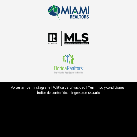
Volver arriba
|
Instagram
|
Política de privacidad
|
Términos y condiciones
|
Índice de contenidos
|
Ingreso de usuario